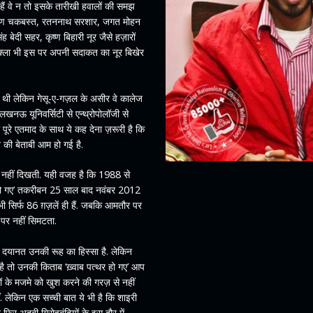
ैं वे न तो इसके तारीखी हवालों की समझ
ारायण चकबस्त, रतननाथ सरशार, जगत मोहन
ह बेदी सहर, कृष्ण बिहारी नूर जैसे हज़ारों
शुक्ला भी इस पर अपनी सदाकत का नूर बिखेर
 दी थी लेकिन गेसू-ए-गज़ल के असीर वे कालेज
खनऊ यूनिवर्सिटी से एन्थ्रोपोलॉजी से
 पूरे एतमाद के साथ ये कह देना ज़रूरी है कि
की बेताबी आम हो गई है.
भी नहीं दिखती. यही वजह है कि 1988 से
्थर हो गए’ तकरीबन 25 साल बाद नवंबर 2012
भी सिर्फ 86 ग़ज़लें ही हैं. जबकि आमतौर पर
पर नहीं सिमटता.
र दयानत उनकी रूह का हिस्सा है. लेकिन
 तो उनकी किताब ‘ख़्वाब पत्थर हो गए’ आप
 के मजमे को खुश करने की गरज़ से नहीं
हीं. लेकिन एक सच्ची बात ये भी है कि शाइरी
िर अदबी गिरोहबंदियों के इस दौर में