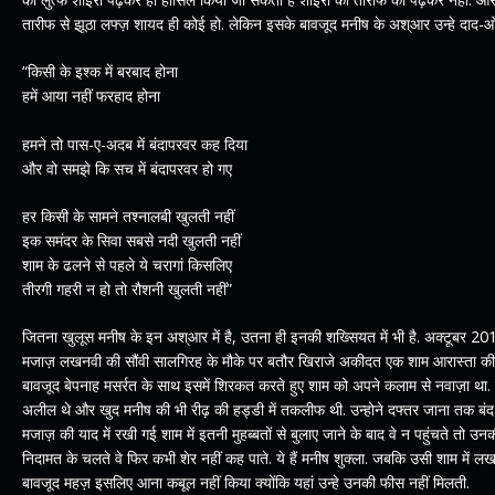
तारीफ से झूठा लफ्ज़ शायद ही कोई हो. लेकिन इसके बावजूद मनीष के अश्आर उन्हे दाद-ओ-त
“किसी के इश्क में बरबाद होना
हमें आया नहीं फरहाद होना
हमने तो पास-ए-अदब में बंदापरवर कह दिया
और वो समझे कि सच में बंदापरवर हो गए
हर किसी के सामने तश्नालबी खुलती नहीं
इक समंदर के सिवा सबसे नदी खुलती नहीं
शाम के ढलने से पहले ये चरागां किसलिए
तीरगी गहरी न हो तो रौशनी खुलती नहीं”
जितना खुलूस मनीष के इन अश्आर में है, उतना ही इनकी शख्सियत में भी है. अक्टूबर 
मजाज़ लखनवी की सौंवी सालगिरह के मौके पर बतौर खिराजे अकीदत एक शाम आरास्ता की 
बावजूद बेपनाह मसर्रत के साथ इसमें शिरकत करते हुए शाम को अपने कलाम से नवाज़ा थ
अलील थे और खुद मनीष की भी रीढ़ की हड्डी में तकलीफ थी. उन्होने दफ्तर जाना तक 
मजाज़ की याद में रखी गई शाम में इतनी मुहब्बतों से बुलाए जाने के बाद वे न पहुंचते 
निदामत के चलते वे फिर कभी शेर नहीं कह पाते. ये हैं मनीष शुक्ला. जबकि उसी शाम में ल
बावजूद महज़ इसलिए आना कबूल नहीं किया क्योंकि यहां उन्हे उनकी फीस नहीं मिलती.