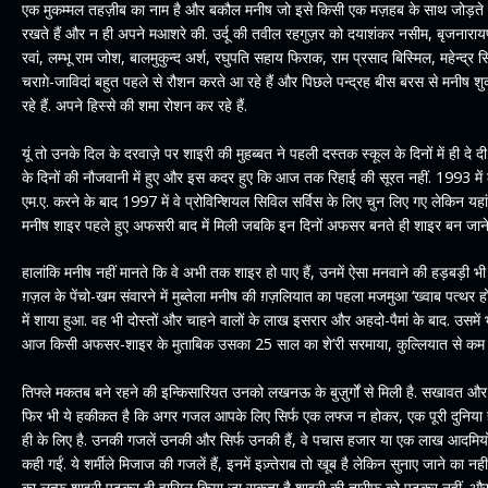
एक मुकम्मल तहज़ीब का नाम है और बकौल मनीष जो इसे किसी एक मज़हब के साथ जोड़ते ह
रखते हैं और न ही अपने मआशरे की. उर्दू की तवील रहगुज़र को दयाशंकर नसीम, बृजन
रवां, लम्भू राम जोश, बालमुकुन्द अर्श, रघुपति सहाय फिराक, राम प्रसाद बिस्मिल, महेन्द्र सिं
चराग़े-जाविदां बहुत पहले से रौशन करते आ रहे हैं और पिछले पन्द्रह बीस बरस से मनीष 
रहे हैं. अपने हिस्से की शमा रोशन कर रहे हैं.
यूं तो उनके दिल के दरवाज़े पर शाइरी की मुहब्बत ने पहली दस्तक स्कूल के दिनों में ही दे
के दिनों की नौजवानी में हुए और इस कदर हुए कि आज तक रिहाई की सूरत नहीं. 1993 में ल
एम.ए. करने के बाद 1997 में वे प्रोविन्शियल सिविल सर्विस के लिए चुन लिए गए लेकिन यहां
मनीष शाइर पहले हुए अफसरी बाद में मिली जबकि इन दिनों अफसर बनते ही शाइर बन जाने 
हालांकि मनीष नहीं मानते कि वे अभी तक शाइर हो पाए हैं, उनमें ऐसा मनवाने की हड़बड़ी 
ग़ज़ल के पेंचो-खम संवारने में मुब्तेला मनीष की ग़ज़लियात का पहला मजमुआ ‘ख्वाब पत
में शाया हुआ. वह भी दोस्तों और चाहने वालों के लाख इसरार और अहदो-पैमां के बाद. उसमें 
आज किसी अफसर-शाइर के मुताबिक उसका 25 साल का शे’री सरमाया, कुल्लियात से कम 
तिफ्ले मकतब बने रहने की इन्किसारियत उनको लखनऊ के बुज़ुर्गों से मिली है. सखावत औ
फिर भी ये हकीकत है कि अगर गजल आपके लिए सिर्फ एक लफ्ज न होकर, एक पूरी दुनिया है
ही के लिए है. उनकी गजलें उनकी और सिर्फ उनकी हैं, वे पचास हजार या एक लाख आदमियों
कही गईं. ये शर्मीले मिजाज की गजलें हैं, इनमें इज़्तेराब तो खूब है लेकिन सुनाए जाने का न
का लुत्फ शाइरी पढ़कर ही हासिल किया जा सकता है शाइरी की तारीफ को पढ़कर नहीं. और फ