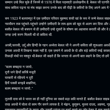
सम्मान उन्हे मिल चुके हैं जिनमें से 1976 में मिला पद्मश्री उल्लेखनीय है. बेकल जी प्र
साथ कविता पढ़ना या मंच साझा करना उनके बाद की पीढ़ी के कवियों के लिए अपने आप में स
सन 1923 में बलरामपुर में एक ज़मीदार परिवार मुहम्मद शफी खां के रूप में जन्मे बेकल 
नवयौवन तक पहुंचते-पहुंचते उन्होने ज़मीदारी के ताम-झाम को खुद से अलग कर दिया और अपन
बकौल बेकल जी बचपन से ही ज़मीदारी उन्हे दूसरों के शोषण का अहसास कराती थी और वे इस
जगह उन्हे शरण मिलती थी वो कविता थी.
अरबी,फारसी, उर्दू और हिन्दी के गहन अध्येता बेकल जी ने अपनी कविता की शुरूआत अव
उनका अवधी में लिखना रूका नहीं है. एक ज़माने में अवधी के दो और बड़े कवियों रमई का
तिकड़ी मंचों पर मशहूर थी.बेकल जी कहते हैं कि जनता से अपनी बात कहने के लिए तो हमें उ
“बलम बम्बइया न जायो..
दूनौ जने हियाँ करिबै मजूरी
घरबारी से रहियये न दूरी
हियैं पक्की बनइबै बखरिया,
बलम बम्बइया न जायो..”
तुलसी दास को वे भारत का ही नहीं दुनिया का सबसे बड़ा कवि मानते हैं. बकौल बेकल साहब
तरह अवधी में घोला वो काम गौर करने लायक है. वे मंझन, कुतुबन, मुल्ला दाउद, अहमद, नू
मुसलमान महाकवियों के काव्य और उनकी परंपरा पर चर्चा करते हुए ज़ोर देकर ये बात कहते